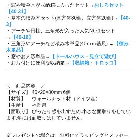
・窓や積み木が収納箱に入ったセット→
おしろセット
【40-31】
・基本の積み木セット(直方体80個、立方体20個)→
【40-
3】
・アーチや円柱、三角形が入った人気NO.1セット
→
【40-16】
・三角形やアーチなど積み木単品(40ｍｍ基尺) →
【積み
木単品】
・窓やお人形単品→
【ドールハウス・見立て遊び】
・お片付けに便利な収納箱→
【収納箱・トロッコ】
＼ 商品内容 ／
【サイズ】 40×20×80mm 6個
【材質】 ウォールナット材（ドイツ産）
【生産】 福岡県
【面取り】 ぴったり感を出すため.小さな面取りをしてい
ます.角には面取りはしていません。
※プレゼントの場合は、無料にてラッピングとメッセー