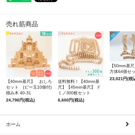
売れ筋商品
【50mm基尺】
方体64個セ
23,021円(税
【40mm基尺】 おしろ
送料無料！【40mm基
セット (ビー玉10個付)
尺】【45mm基尺】 ド
積み木 40-31
ミノ300枚セット
24,796円(税込)
6,600円(税込)
ホーム