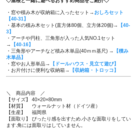
◇屋根と一緒に遊べるおすすめ商品をご紹介◇
・窓や積み木が収納箱に入ったセット→
おしろセット
【40-31】
・基本の積み木セット(直方体80個、立方体20個)→
【40-
3】
・アーチや円柱、三角形が入った人気NO.1セット
→
【40-16】
・三角形やアーチなど積み木単品(40ｍｍ基尺) →
【積み
木単品】
・窓やお人形単品→
【ドールハウス・見立て遊び】
・お片付けに便利な収納箱→
【収納箱・トロッコ】
＼ 商品内容 ／
【サイズ】 40×20×80mm
【材質】 ウォールナット材（ドイツ産）
【生産】 福岡県
【面取り】 ぴったり感を出すため.小さな面取りをしてい
ます.角には面取りはしていません。