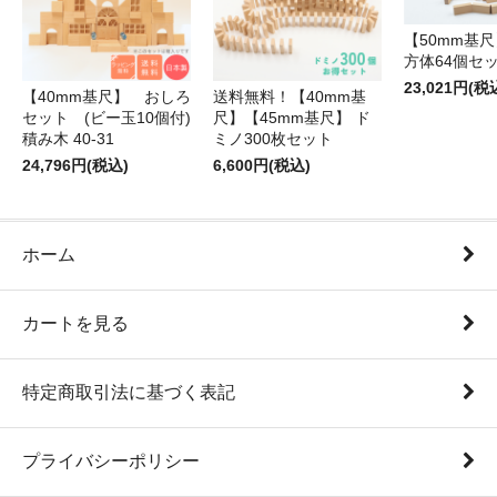
【50mm基尺】
方体64個セ
23,021円(税
【40mm基尺】 おしろ
送料無料！【40mm基
セット (ビー玉10個付)
尺】【45mm基尺】 ド
積み木 40-31
ミノ300枚セット
24,796円(税込)
6,600円(税込)
ホーム
カートを見る
特定商取引法に基づく表記
プライバシーポリシー