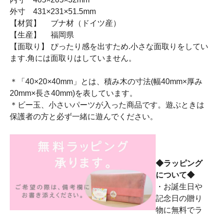
外寸 431×231×51.5mm
【材質】 ブナ材（ドイツ産）
【生産】 福岡県
【面取り】 ぴったり感を出すため.小さな面取りをしてい
ます.角には面取りはしていません。
＊「40×20×40mm」とは、積み木の寸法(幅40mm×厚み
20mm×長さ40mm)を表しています。
＊ビー玉、小さいパーツが入った商品です。遊ぶときは
保護者の方と必ず一緒に遊んでください。
◆ラッピング
について◆
・お誕生日や
記念日の贈り
物に無料でラ