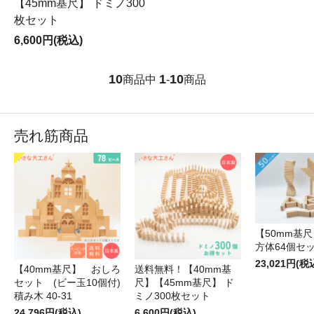
【45mm基尺】 ドミノ300
枚セット
6,600円(税込)
10
1
10
商品中
-
商品
売れ筋商品
【50mm基尺】
方体64個セ
23,021円(税
【40mm基尺】 おしろ
送料無料！【40mm基
セット (ビー玉10個付)
尺】【45mm基尺】 ド
積み木 40-31
ミノ300枚セット
24,796円(税込)
6,600円(税込)