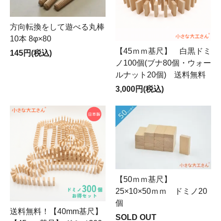
方向転換をして遊べる丸棒
10本 8φ×80
【45ｍｍ基尺】 白黒ドミ
145円(税込)
ノ100個(ブナ80個・ウォー
ルナット20個) 送料無料
3,000円(税込)
【50ｍｍ基尺】
25×10×50ｍｍ ドミノ20
個
送料無料！【40mm基尺】
SOLD OUT