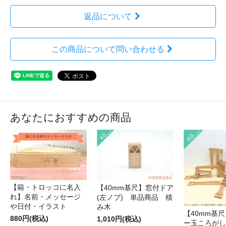
返品について
この商品について問い合わせる
あなたにおすすめの商品
【箱・トロッコに名入
【40mm基尺】窓付ドア
れ】名前・メッセージ
(左ノブ) 単品商品 積
や日付・イラスト
み木
【40mm基尺】
880円(税込)
1,010円(税込)
ー玉ころがし