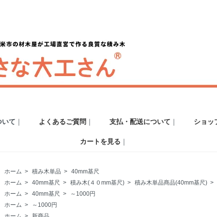
ついて
｜
よくあるご質問
｜
支払・配送について
｜
ショッ
カートを見る
｜
ホーム
>
積み木単品
>
40mm基尺
ホーム
>
40mm基尺
>
積み木(４０mm基尺)
>
積み木単品商品(40mm基尺)
>
ホーム
>
40mm基尺
>
～1000円
ホーム
>
～1000円
ホーム
>
新商品