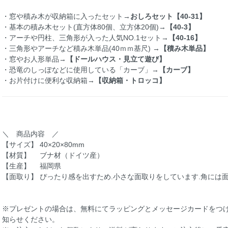
・窓や積み木が収納箱に入ったセット→
おしろセット【40-31】
・基本の積み木セット(直方体80個、立方体20個)→
【40-3】
・アーチや円柱、三角形が入った人気NO.1セット→
【40-16】
・三角形やアーチなど積み木単品(40ｍｍ基尺) →
【積み木単品】
・窓やお人形単品→
【ドールハウス・見立て遊び】
・恐竜のしっぽなどに使用している「カーブ」→
【カーブ】
・お片付けに便利な収納箱→
【収納箱・トロッコ】
＼ 商品内容 ／
【サイズ】 40×20×80mm
【材質】 ブナ材（ドイツ産）
【生産】 福岡県
【面取り】 ぴったり感を出すため.小さな面取りをしています.角には
※プレゼントの場合は、無料にてラッピングとメッセージカードをつ
知らせください。