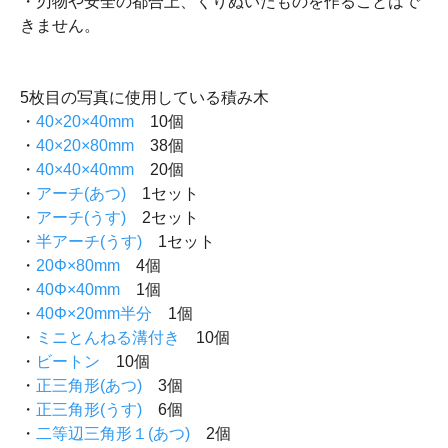
・刃物や安全の都合上、くりぬいたものを作ることはで
きません。
5枚目の写真に使用している積み木
・
40×20×40mm
10個
・
40×20×80mm
38個
・
40×40×40mm
20個
・
アーチ(あつ)
1セット
・
アーチ(うす)
2セット
・
半アーチ(うす)
1セット
・
20Φ×80mm
4個
・
40Φ×40mm
1個
・
40Φ×20mm半分
1個
・
ミニとんねる溝付き
10個
・
ビートン
10個
・
正三角形(あつ)
3個
・
正三角形(うす)
6個
・
二等辺三角形１(あつ)
2個