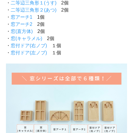
・
二等辺三角形１(うす)
2個
・
二等辺三角形２(あつ)
2個
・
窓アーチ1
1個
・
窓アーチ2
2個
・
窓(直方体)
2個
・
窓(キャラメル)
2個
・
窓付ドア(右ノブ)
１個
・
窓付ドア(左ノブ)
１個