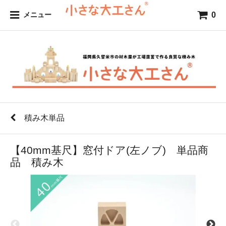
0
メニュー
積み木単品
【40mm基尺】窓付ドア(左ノブ) 単品商
品 積み木