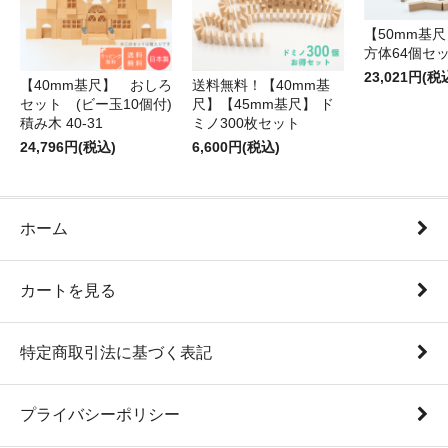
【50mm基尺】
方体64個セ
23,021円(税
【40mm基尺】 おしろ
送料無料！【40mm基
セット (ビー玉10個付)
尺】【45mm基尺】 ド
積み木 40-31
ミノ300枚セット
24,796円(税込)
6,600円(税込)
ホーム
カートを見る
特定商取引法に基づく表記
プライバシーポリシー