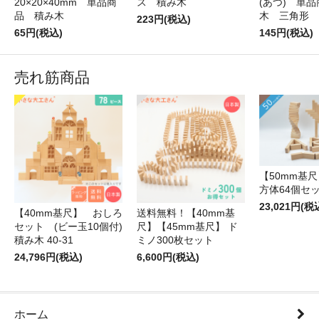
20×20×40mm 単品商
ス 積み木
(あつ) 単
品 積み木
木 三角形
223円(税込)
65円(税込)
145円(税込)
売れ筋商品
【50mm基尺】
方体64個セ
23,021円(税
【40mm基尺】 おしろ
送料無料！【40mm基
セット (ビー玉10個付)
尺】【45mm基尺】 ド
積み木 40-31
ミノ300枚セット
24,796円(税込)
6,600円(税込)
ホーム