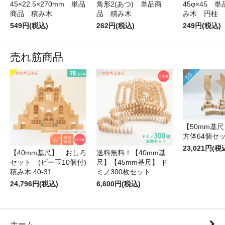
45×22.5×270mm 単品
角形2(あつ) 単品商
45φ×45 
商品 積み木
品 積み木
み木 円柱
549円(税込)
262円(税込)
249円(税込)
売れ筋商品
【50mm基尺】
方体64個セ
23,021円(税
【40mm基尺】 おしろ
送料無料！【40mm基
セット (ビー玉10個付)
尺】【45mm基尺】 ド
積み木 40-31
ミノ300枚セット
24,796円(税込)
6,600円(税込)
ホーム