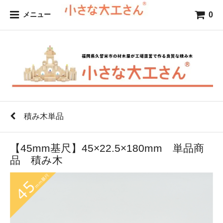
0
メニュー
積み木単品
【45mm基尺】45×22.5×180mm 単品商
品 積み木