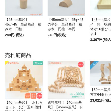
【45mm基尺】
【45mm基尺】45φ×45
【45mm基尺
45φ×45 単品商品 積
の半分 単品商品 積
イ 箱 収納
み木 円柱
み木 円柱 半円
体が16個ぴ
ます
249円(税込)
249円(税込)
3,307円(税込
売れ筋商品
【50mm基尺】
方体64個セ
23,021円(税
【40mm基尺】 おしろ
送料無料！【40mm基
セット (ビー玉10個付)
尺】【45mm基尺】 ド