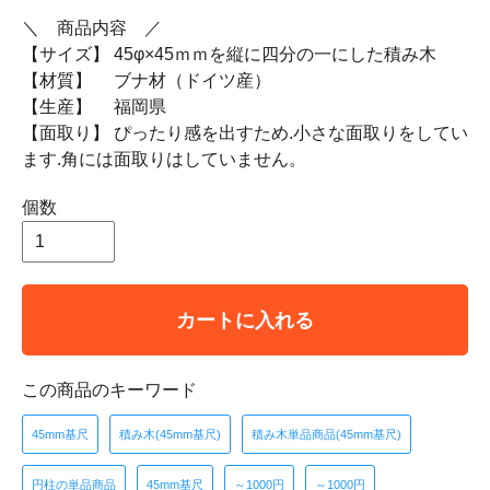
＼ 商品内容 ／
【サイズ】 45φ×45ｍｍを縦に四分の一にした積み木
【材質】 ブナ材（ドイツ産）
【生産】 福岡県
【面取り】 ぴったり感を出すため.小さな面取りをしてい
ます.角には面取りはしていません。
個数
カートに入れる
この商品のキーワード
45mm基尺
積み木(45mm基尺)
積み木単品商品(45mm基尺)
円柱の単品商品
45mm基尺
～1000円
～1000円