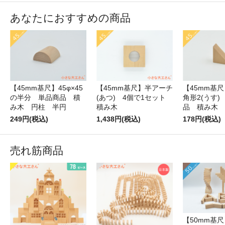
あなたにおすすめの商品
【45mm基尺】45φ×45
【45mm基尺】半アーチ
【45mm基
の半分 単品商品 積
(あつ) 4個で1セット
角形2(うす)
み木 円柱 半円
積み木
品 積み木
249円(税込)
1,438円(税込)
178円(税込)
売れ筋商品
【50mm基尺】