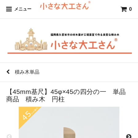
0
メニュー
積み木単品
【45mm基尺】45φ×45の四分の一 単品
商品 積み木 円柱